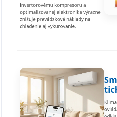
invertorovému kompresoru a
optimalizovanej elektronike výrazne
znižuje prevádzkové náklady na
chladenie aj vykurovanie.
Sm
ti
Klima
ovlád
odkia