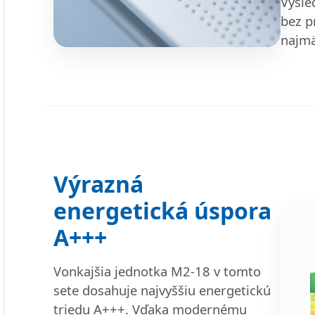
Výsle
bez p
najmä
Výrazná
energetická úspora
A+++
Vonkajšia jednotka M2-18 v tomto
sete dosahuje najvyššiu energetickú
triedu A+++. Vďaka modernému