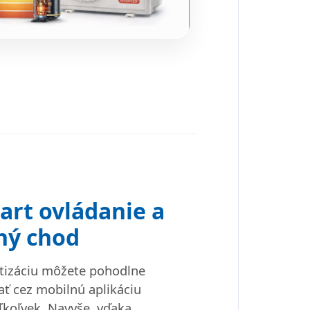
art ovládanie a
chý chod
tizáciu môžete pohodlne
ať cez mobilnú aplikáciu
ľkoľvek. Navyše, vďaka