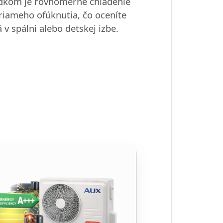
dkom je rovnomerné chladenie
riameho ofúknutia, čo oceníte
 v spálni alebo detskej izbe.