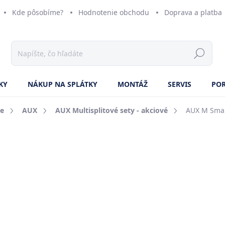
Kde pôsobíme?
Hodnotenie obchodu
Doprava a platba
KY
NÁKUP NA SPLÁTKY
MONTÁŽ
SERVIS
PO
ie
AUX
AUX Multisplitové sety - akciové
AUX M Smart
ZNAČKA:
AUX
o
Jedn
ZVO
cena
VÝ
KL