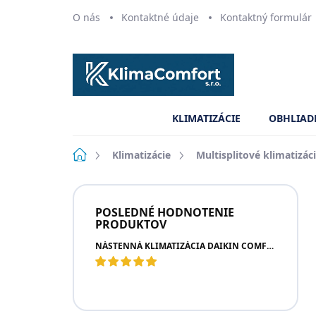
Prejsť
O nás
Kontaktné údaje
Kontaktný formulár
na
obsah
KLIMATIZÁCIE
OBHLIAD
Domov
Klimatizácie
Multisplitové klimatizác
B
o
POSLEDNÉ HODNOTENIE
č
PRODUKTOV
n
NÁSTENNÁ KLIMATIZÁCIA DAIKIN COMFORA NEW
ý
p
a
n
e