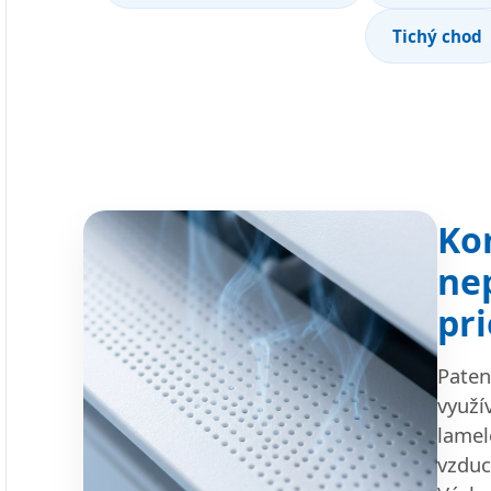
Tichý chod
Ko
ne
pr
Paten
využí
lamel
vzduc