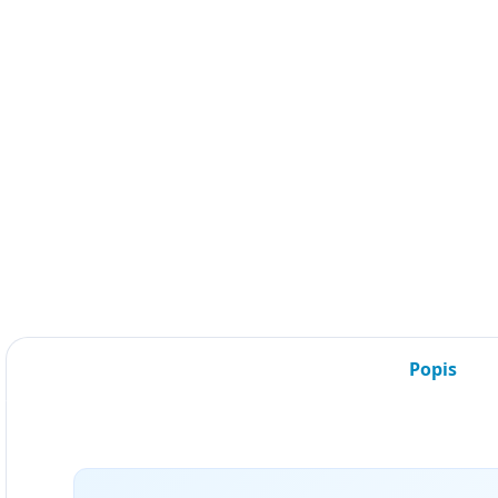
B
V
E
T
DET
Popis