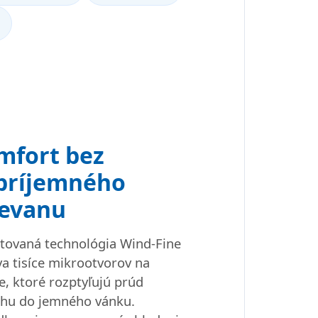
mfort bez
príjemného
ievanu
tovaná technológia Wind-Fine
va tisíce mikrootvorov na
e, ktoré rozptyľujú prúd
hu do jemného vánku.