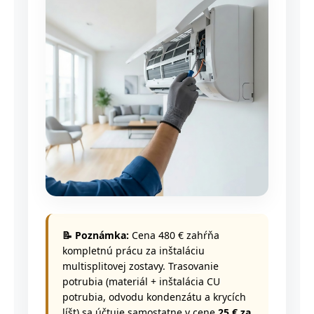
📝 Poznámka:
Cena 480 € zahŕňa
kompletnú prácu za inštaláciu
multisplitovej zostavy. Trasovanie
potrubia (materiál + inštalácia CU
potrubia, odvodu kondenzátu a krycích
líšt) sa účtuje samostatne v cene
25 € za