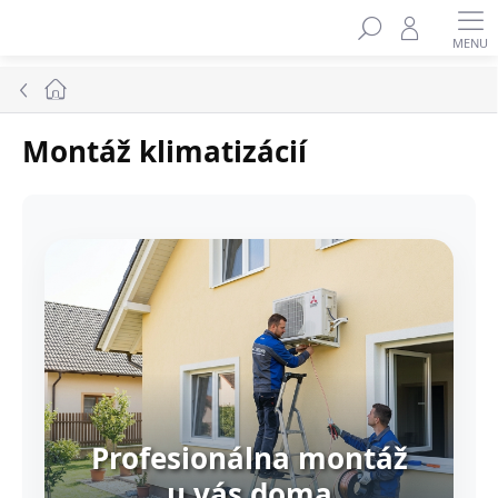
Prejsť
na
obsah
Domov
Montáž klimatizácií
Profesionálna montáž
u vás doma