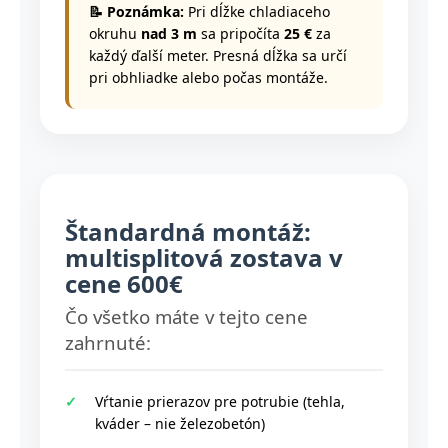
📝 Poznámka:
Pri dĺžke chladiaceho
okruhu
nad 3 m
sa pripočíta
25 €
za
každý ďalší meter. Presná dĺžka sa určí
pri obhliadke alebo počas montáže.
Štandardná montáž:
multisplitová zostava v
cene 600€
Čo všetko máte v tejto cene
zahrnuté:
Vŕtanie prierazov pre potrubie (tehla,
kváder – nie železobetón)