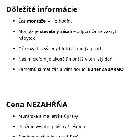
Dôležité informácie
Čas montáže:
4 – 5 hodín.
Montáž je
stavebný zásah
– odporúčame zakryť
nábytok.
Očakávajte zvýšený hluk (vŕtanie) a prach.
Naším cieľom je ukončiť montáž v ten istý deň.
Samotnú klimatizáciu vám doručí
kuriér ZADARMO
.
Cena NEZAHŔŇA
Murárske a maliarske úpravy
Použitie vysokej plošiny / lešenia
Doplnenie chladiva (nad 5 m)