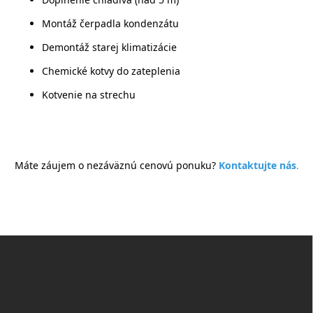
Montáž čerpadla kondenzátu
Demontáž starej klimatizácie
Chemické kotvy do zateplenia
Kotvenie na strechu
Máte záujem o nezáväznú cenovú ponuku?
Kontaktujte nás
.
Z
á
p
ä
t