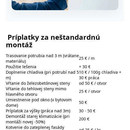
Príplatky za neštandardnú
montáž
Trasovanie potrubia nad 3 m (vrátane
25 € / m
materiálu)
Použitie lešenia
+ 30 €
Doplnenie chladiva (pri potrubí nad 5
10 € / 100g chladiva +
m)
30 € práca
Vŕtanie do železobetónovej steny
od 50 € / otvor
Vŕtanie do tehlovej steny mimo
25 € / otvor
hlavného otvoru
Umiestnenie pod okno (v bytovom
50 €
dome)
Príplatok za výšky (práca nad 3m)
30 - 50 €
Demontáž starej klimatizácie (pri
200 €
montáži novej -50%)
Kotvenie do zateplenej fasády
od 25 € / ks