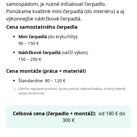
samospádom, je nutné inštalovať čerpadlo.
Ponúkame kvalitné mini čerpadlá (do interiéru) a aj
výkonnejšie nádržkové čerpadlá.
Cena samostatného čerpadla
Mini čerpadlá
(do krytu/lišty):
90 – 150 €
Nádržkové čerpadlá
(väčší výkon):
150 – 250 €
Cena montáže (práca + materiál)
Štandardne:
80 – 120 €
(Zahŕňa: napojenie na odvod, úpravu potrubí, elektroinštaláciu, drobný materiál,
skúšku funkčnosti)
Celková cena (čerpadlo + montáž):
od 180 € do
300 €