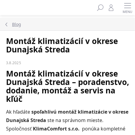
Prejsť
na
obsah
Blog
Montáž klimatizácií v okrese
Dunajská Streda
3.8.2025
Montáž klimatizácií v okrese
Dunajská Streda – poradenstvo,
dodanie, montáž a servis na
kľúč
Ak hľadáte
spoľahlivú montáž klimatizácie v okrese
Dunajská Streda
ste na správnom mieste.
Spoločnosť
KlimaComfort s.r.o.
ponúka kompletné