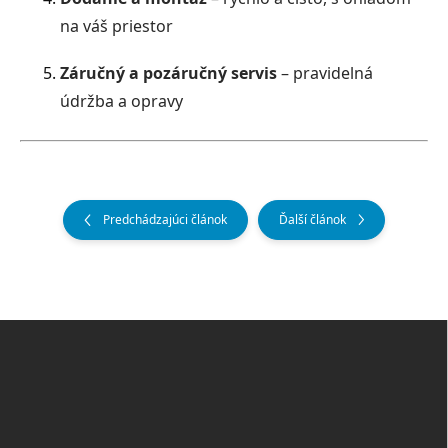
na váš priestor
Záručný a pozáručný servis
– pravidelná
údržba a opravy
Predchádzajúci článok
Ďalší článok
Z
á
p
ä
t
i