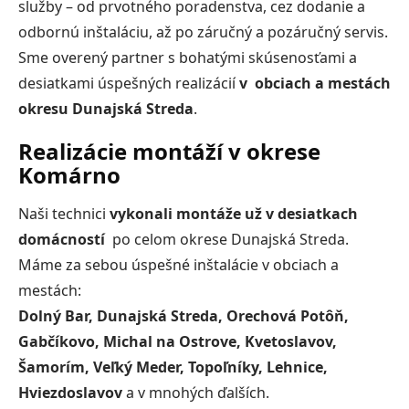
služby – od prvotného poradenstva, cez dodanie a
odbornú inštaláciu, až po záručný a pozáručný servis.
Sme overený partner s bohatými skúsenosťami a
desiatkami úspešných realizácií
v obciach a mestách
okresu Dunajská Streda
.
Realizácie montáží v okrese
Komárno
Naši technici
vykonali montáže už v desiatkach
domácností
po celom okrese Dunajská Streda.
Máme za sebou úspešné inštalácie v obciach a
mestách:
Dolný Bar, Dunajská Streda, Orechová Potôň,
Gabčíkovo, Michal na Ostrove, Kvetoslavov,
Šamorím, Veľký Meder, Topoľníky, Lehnice,
Hviezdoslavov
a v mnohých ďalších.