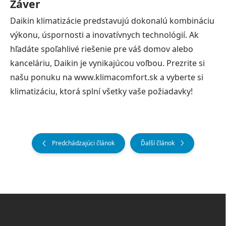
Záver
Daikin klimatizácie predstavujú dokonalú kombináciu
výkonu, úspornosti a inovatívnych technológií. Ak
hľadáte spoľahlivé riešenie pre váš domov alebo
kanceláriu, Daikin je vynikajúcou voľbou. Prezrite si
našu ponuku na www.klimacomfort.sk a vyberte si
klimatizáciu, ktorá splní všetky vaše požiadavky!
Predchádzajúci článok
Ďalší článok
Z
á
p