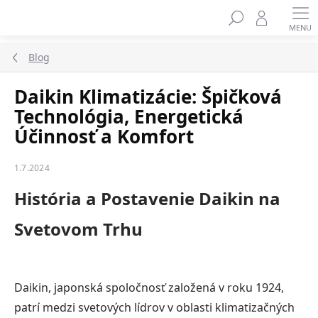
Prejsť
na
obsah
Blog
Daikin Klimatizácie: Špičková
Technológia, Energetická
Účinnosť a Komfort
1.7.2024
História a Postavenie Daikin na
Svetovom Trhu
Daikin, japonská spoločnosť založená v roku 1924,
patrí medzi svetových lídrov v oblasti klimatizačných