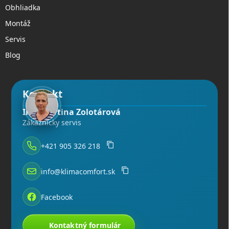
Obhliadka
Montáž
Servis
Blog
Kontakt
Ing. Martina Zolotárová
Zákaznícky servis
+421 905 326 218
info@klimacomfort.sk
Facebook
Kontaktný formulár