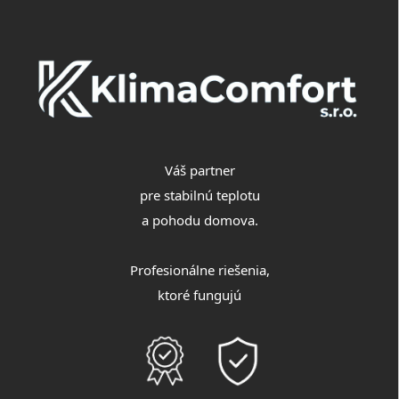
ä
t
i
e
Váš partner
pre stabilnú teplotu
a pohodu domova.
Profesionálne riešenia,
ktoré fungujú