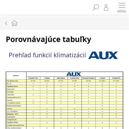
Prejsť
na
obsah
Domov
Porovnávajúce tabuľky
Prehľad funkcií klimatizácií