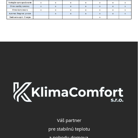
Z
á
p
ä
t
i
e
Váš partner
pre stabilnú teplotu
a pohodu domova.