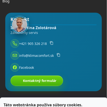
Blog
Kontakt
Ing. Martina Zolotárová
Zákaznícky servis
+421 905 326 218
info@klimacomfort.sk
Facebook
Kontaktný formulár
Táto webstránka používa súbory cookies.