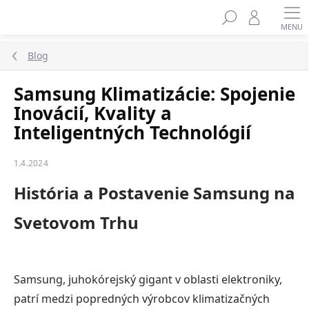
Prejsť
na
obsah
Blog
Samsung Klimatizácie: Spojenie
Inovácií, Kvality a
Inteligentných Technológií
1.4.2024
História a Postavenie Samsung na
Svetovom Trhu
Samsung, juhokórejský gigant v oblasti elektroniky,
patrí medzi popredných výrobcov klimatizačných