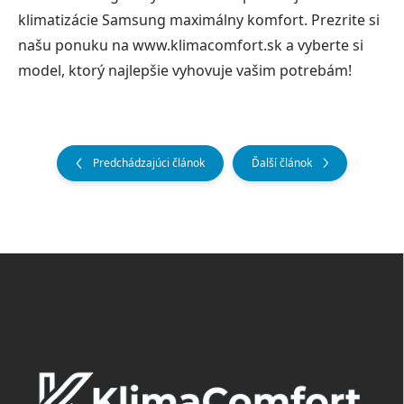
klimatizácie Samsung maximálny komfort. Prezrite si
našu ponuku na www.klimacomfort.sk a vyberte si
model, ktorý najlepšie vyhovuje vašim potrebám!
Predchádzajúci článok
Ďalší článok
Z
á
p
ä
t
i
e