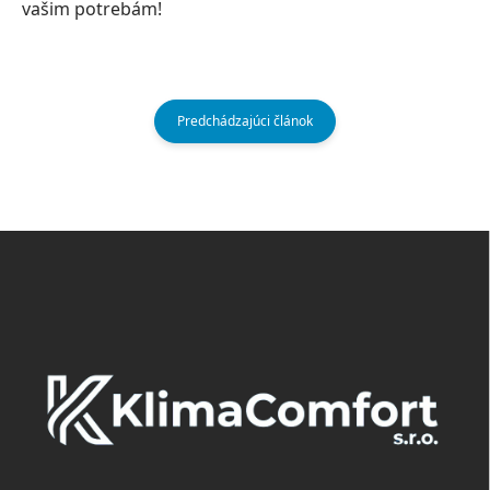
vašim potrebám!
Predchádzajúci článok
Z
á
p
ä
t
i
e