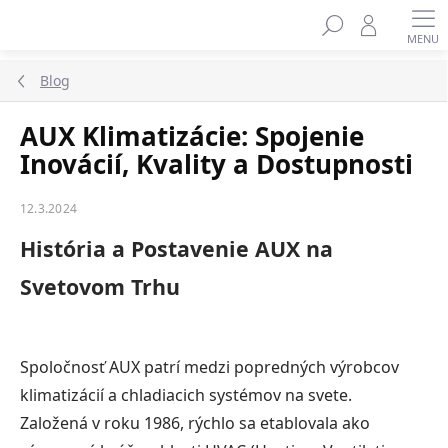
Prejsť
na
obsah
Blog
AUX Klimatizácie: Spojenie
Inovácií, Kvality a Dostupnosti
12.3.2024
História a Postavenie AUX na
Svetovom Trhu
Spoločnosť AUX patrí medzi popredných výrobcov
klimatizácií a chladiacich systémov na svete.
Založená v roku 1986, rýchlo sa etablovala ako