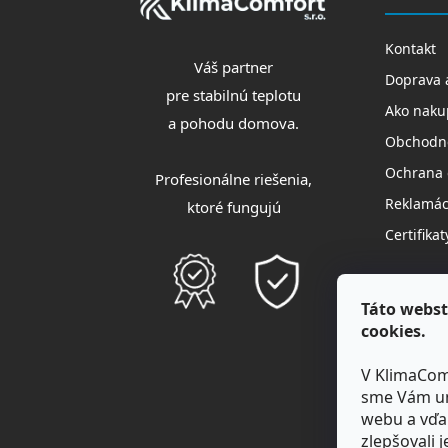
t
i
e
Kontakt
Váš partner
Doprava 
pre stabilnú teplotu
Ako naku
a pohodu domova.
Obchodn
Ochrana 
Profesionálne riešenia,
Reklamáci
ktoré fungujú
Certifikat
Táto webst
cookies.
V KlimaCom
sme Vám um
webu a vďa
zlepšovali 