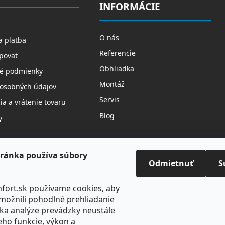
i
INFORMÁCIE
s
u
O nás
a platba
Referencie
povať
Obhliadka
é podmienky
Montáž
osobných údajov
Servis
a a vrátenie tovaru
Blog
y
ránka používa súbory
Odmietnuť
S
fort.sk používame cookies, aby
ožnili pohodlné prehliadanie
ka analýze prevádzky neustále
jeho funkcie, výkon a