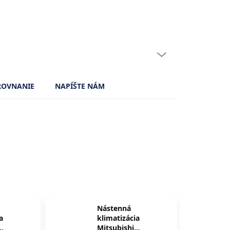
Certifikaty
PRÁZDNY KOŠÍK
NÁKUPNÝ
KOŠÍK
ROVNANIE
NAPÍŠTE NÁM
Nástenná
a
klimatizácia
Mitsubishi