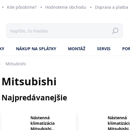
Kde pôsobíme?
Hodnotenie obchodu
Doprava a platba
KY
NÁKUP NA SPLÁTKY
MONTÁŽ
SERVIS
PO
Mitsubishi
Mitsubishi
Najpredávanejšie
Nástenná
Nástenná
klimatizácia
klimatizáci
Mitsubishi
Mitsubishi