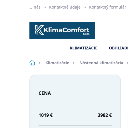
Prejsť
O nás
Kontaktné údaje
Kontaktný formulár
na
obsah
KLIMATIZÁCIE
OBHLIAD
Domov
Klimatizácie
Nástenná klimatizácia
B
o
č
CENA
n
ý
p
a
1019
€
3982
€
n
e