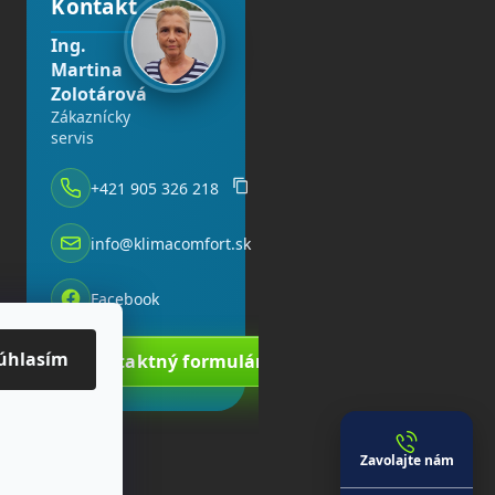
Kontakt
Ing.
Martina
Zolotárová
Zákaznícky
servis
+421 905 326 218
info@klimacomfort.sk
Facebook
úhlasím
Kontaktný formulár
Zavolajte nám