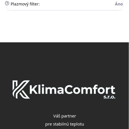
?
Plazmový filter
:
Áno
Z
á
p
ä
t
i
e
Váš partner
pre stabilnú teplotu