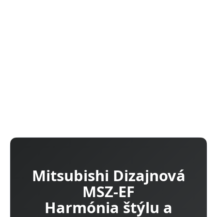
Plazmový filter
V-blocking Filter
Energetická účinnosť A+++/A++
DETAILNÉ INFORMÁCIE
OPÝTAŤ SA
Mitsubishi Dizajnová
MSZ-EF
Harmónia štýlu a