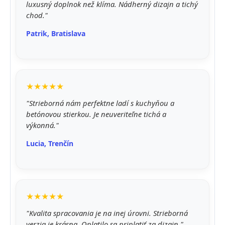
luxusný doplnok než klíma. Nádherný dizajn a tichý
chod."
Patrik, Bratislava
★★★★★
"Strieborná nám perfektne ladí s kuchyňou a
betónovou stierkou. Je neuveriteľne tichá a
výkonná."
Lucia, Trenčín
★★★★★
"Kvalita spracovania je na inej úrovni. Strieborná
verzia je krásna. Oplatilo sa priplatiť za dizajn."