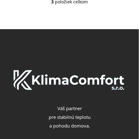
3
položiek celkom
O
v
l
á
d
Z
a
á
c
p
i
e
ä
p
t
r
i
v
e
k
y
v
ý
p
i
Váš partner
s
u
pre stabilnú teplotu
a pohodu domova.