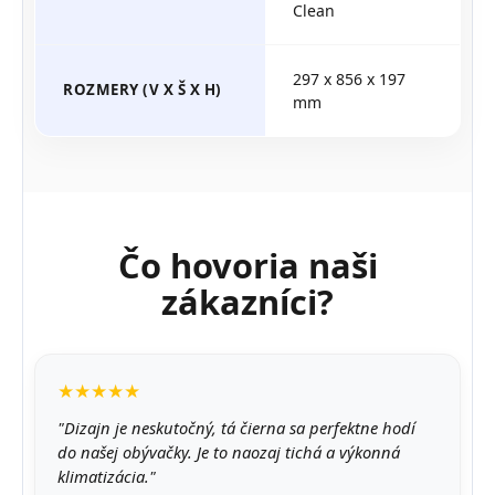
Clean
297 x 856 x 197
ROZMERY (V X Š X H)
mm
Čo hovoria naši
zákazníci?
★★★★★
"Dizajn je neskutočný, tá čierna sa perfektne hodí
do našej obývačky. Je to naozaj tichá a výkonná
klimatizácia."