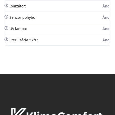
?
Ionizátor
:
Áno
?
Senzor pohybu
:
Áno
?
UV lampa
:
Áno
?
Sterilizácia 57°C
:
Áno
Z
á
p
ä
t
i
e