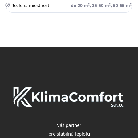
?
Rozloha miestnosti
:
do 20 m², 35-50 m², 50-65 m²
Z
á
p
ä
t
i
e
Váš partner
pre stabilnú teplotu