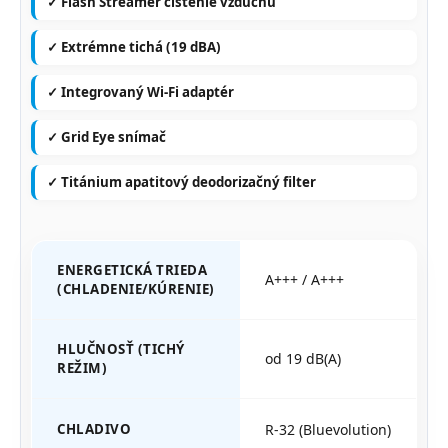
✓ Flash Streamer čistenie vzduchu
✓ Extrémne tichá (19 dBA)
✓ Integrovaný Wi-Fi adaptér
✓ Grid Eye snímač
✓ Titánium apatitový deodorizačný filter
ENERGETICKÁ TRIEDA
A+++ / A+++
(CHLADENIE/KÚRENIE)
HLUČNOSŤ (TICHÝ
od 19 dB(A)
REŽIM)
CHLADIVO
R-32 (Bluevolution)