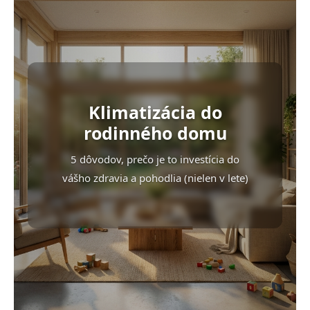
n
v
i
k
e
y
v
ý
p
i
s
Klimatizácia do
u
rodinného domu
5 dôvodov, prečo je to investícia do
vášho zdravia a pohodlia (nielen v lete)