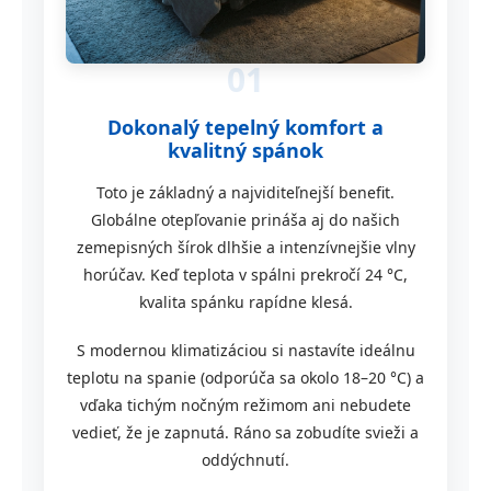
01
Dokonalý tepelný komfort a
kvalitný spánok
Toto je základný a najviditeľnejší benefit.
Globálne otepľovanie prináša aj do našich
zemepisných šírok dlhšie a intenzívnejšie vlny
horúčav. Keď teplota v spálni prekročí 24 °C,
kvalita spánku rapídne klesá.
S modernou klimatizáciou si nastavíte ideálnu
teplotu na spanie (odporúča sa okolo 18–20 °C) a
vďaka tichým nočným režimom ani nebudete
vedieť, že je zapnutá. Ráno sa zobudíte svieži a
oddýchnutí.