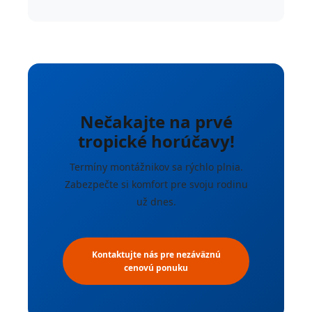
Nečakajte na prvé
tropické horúčavy!
Termíny montážnikov sa rýchlo plnia.
Zabezpečte si komfort pre svoju rodinu
už dnes.
Kontaktujte nás pre nezáväznú
cenovú ponuku