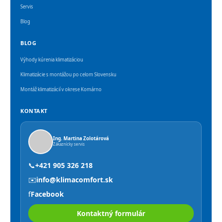
Servis
Blog
BLOG
Výhody kúrenia klimatizáciou
Klimatizácie s montážou po celom Slovensku
Montáž klimatizácií v okrese Komárno
KONTAKT
Ing. Martina Zolotárová
Zákaznícky servis
📞
+421 905 326 218
✉️
info@klimacomfort.sk
f
Facebook
Kontaktný formulár