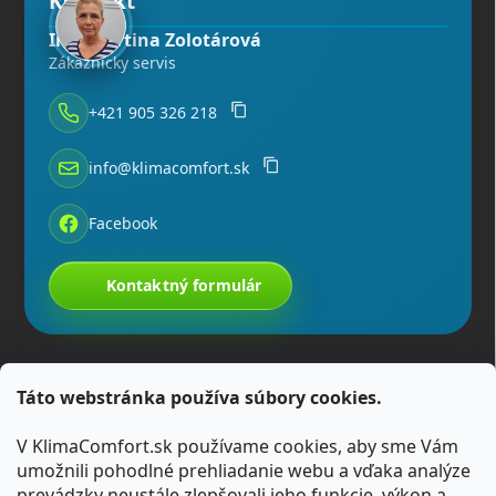
Kontakt
Ing. Martina Zolotárová
Zákaznícky servis
+421 905 326 218
info@klimacomfort.sk
Facebook
Kontaktný formulár
Táto webstránka používa súbory cookies.
V KlimaComfort.sk používame cookies, aby sme Vám
umožnili pohodlné prehliadanie webu a vďaka analýze
prevádzky neustále zlepšovali jeho funkcie, výkon a