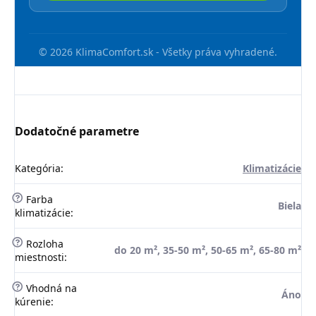
© 2026 KlimaComfort.sk - Všetky práva vyhradené.
Dodatočné parametre
Kategória
:
Klimatizácie
?
Farba
Biela
klimatizácie
:
?
Rozloha
do 20 m², 35-50 m², 50-65 m², 65-80 m²
miestnosti
:
?
Vhodná na
Áno
kúrenie
: