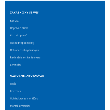
ZÁKAZNÍCKY SERVIS
Kontakt
Doprava a platba
Ako nakupovať
Obchodné podmienky
Ochrana osobných údajov
Reklamácia a vrátenie tovaru
Certifikáty
UŽITOČNÉ INFORMÁCIE
O nás
Referencie
Obhliadka pred montážou
Montáž klimatizácií