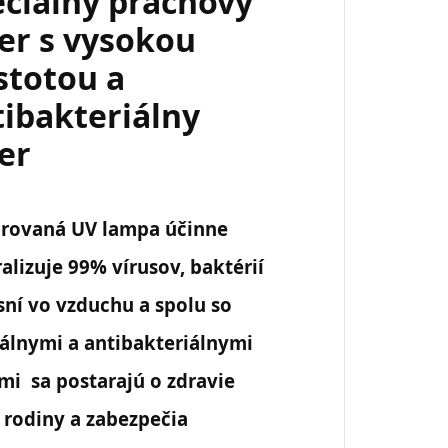
eciálny prachový
ter s vysokou
stotou a
tibakteriálny
ter
grovaná UV lampa účinne
alizuje 99% vírusov, baktérií
sní vo vzduchu a spolu so
álnymi a antibakteriálnymi
ami sa postarajú o zdravie
 rodiny a zabezpečia