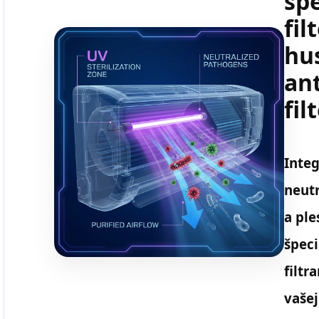
šp
fil
hu
an
fil
Inte
neutr
a ple
špeci
filtr
vašej