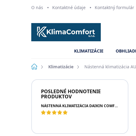
Prejsť
O nás
Kontaktné údaje
Kontaktný formulár
na
obsah
KLIMATIZÁCIE
OBHLIAD
Domov
Klimatizácie
Nástenná klimatizácia A
B
o
POSLEDNÉ HODNOTENIE
č
PRODUKTOV
n
NÁSTENNÁ KLIMATIZÁCIA DAIKIN COMFORA NEW
ý
p
a
n
e