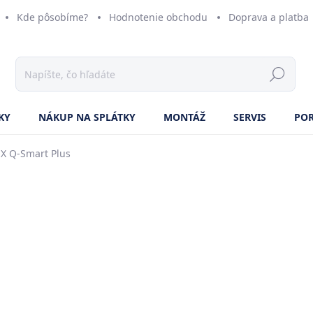
Kde pôsobíme?
Hodnotenie obchodu
Doprava a platba
KY
NÁKUP NA SPLÁTKY
MONTÁŽ
SERVIS
PO
UX Q-Smart Plus
ZNAČKA:
AUX
AKCIA
o
Jedn
ZVO
cena
FA
KL