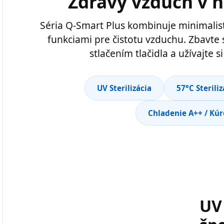
Zdravý vzduch v h
Séria Q-Smart Plus kombinuje minimalisti
funkciami pre čistotu vzduchu. Zbavte 
stlačením tlačidla a užívajte 
UV Sterilizácia
57°C Steriliz
Chladenie A++ / Kúr
UV 