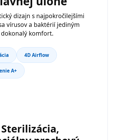
lavnej úlohe
cký dizajn s najpokročilejšími
sa vírusov a baktérií jediným
si dokonalý komfort.
ácia
4D Airflow
enie A+
Sterilizácia,