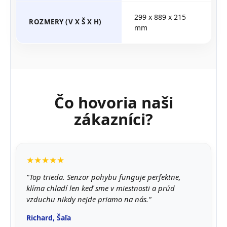
299 x 889 x 215
ROZMERY (V X Š X H)
mm
Čo hovoria naši
zákazníci?
★★★★★
"Top trieda. Senzor pohybu funguje perfektne,
klíma chladí len keď sme v miestnosti a prúd
vzduchu nikdy nejde priamo na nás."
Richard, Šaľa