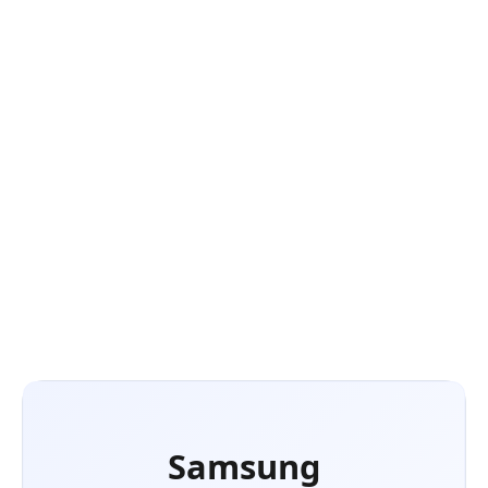
inteligencie
Zdokonalená filtrácia vzduchu Tri-Care Filter
Ovládanie hlasom prostredníctvom hlasového
asistenta - Bixby.
Wifi
Energetická trieda - chladenie A+++
/
kúrenie A+++
DETAILNÉ INFORMÁCIE
OPÝTAŤ SA
Samsung