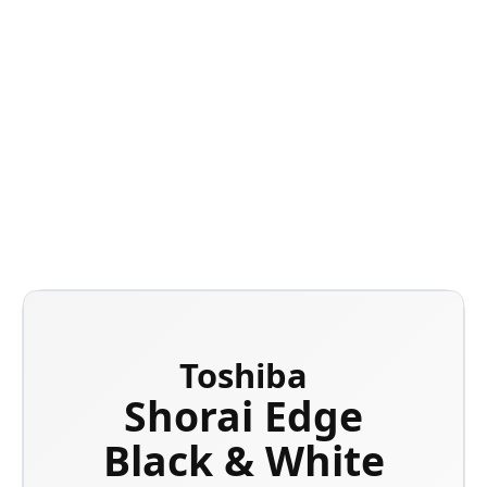
Energetická účinnosť A +++ v režimoch chladenia a
kúrenia
Ultra tichý systém menej ako 19 dB (A)
Wi-Fi adaptér
DETAILNÉ INFORMÁCIE
OPÝTAŤ SA
Toshiba
Shorai Edge
Black & White