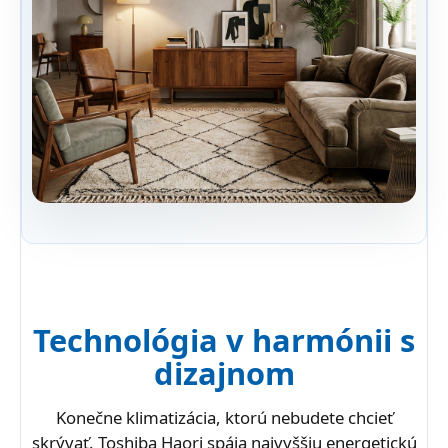
Technológia v harmónii s
dizajnom
Konečne klimatizácia, ktorú nebudete chcieť
skrývať. Toshiba Haori spája najvyššiu energetickú