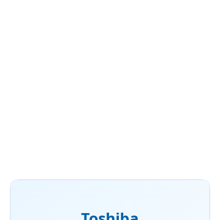
Energetická účinnosť A +++ v režimoch chladenia a
kúrenia
Ultra tichý systém menej ako 19 dB (A)
Plazmový ionizátor
Wi-Fi na ovládanie klimatizácie pomocou aplikácie
Toshiba Home AC Control
DETAILNÉ INFORMÁCIE
OPÝTAŤ SA
Toshiba