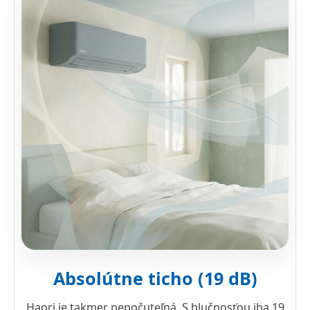
Absolútne ticho (19 dB)
Haori je takmer nepočuteľná. S hlučnosťou iba 19