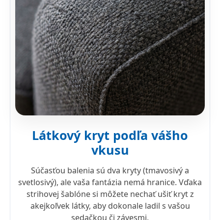
Látkový kryt podľa vášho
vkusu
Súčasťou balenia sú dva kryty (tmavosivý a
svetlosivý), ale vaša fantázia nemá hranice. Vďaka
strihovej šablóne si môžete nechať ušiť kryt z
akejkoľvek látky, aby dokonale ladil s vašou
sedačkou či závesmi.