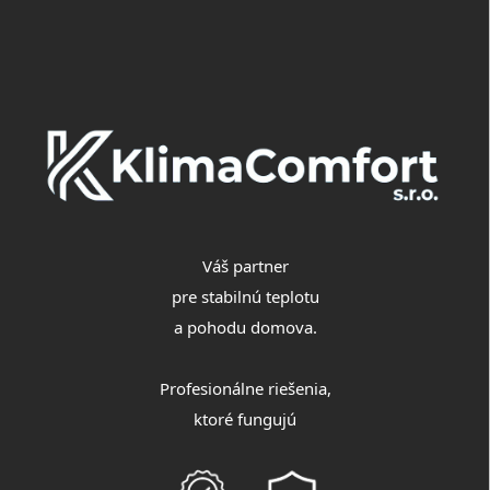
á
p
ä
t
i
e
Váš partner
pre stabilnú teplotu
a pohodu domova.
Profesionálne riešenia,
ktoré fungujú