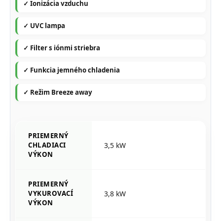
✓ Ionizácia vzduchu
✓ UVC lampa
✓ Filter s iónmi striebra
✓ Funkcia jemného chladenia
✓ Režim Breeze away
PRIEMERNÝ
CHLADIACI
3,5 kW
VÝKON
PRIEMERNÝ
VYKUROVACÍ
3,8 kW
VÝKON