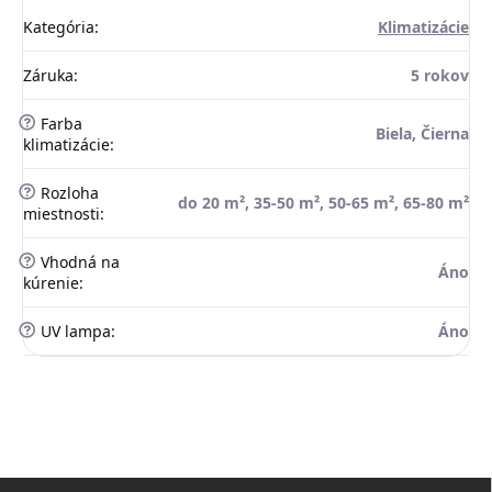
Kategória
:
Klimatizácie
Záruka
:
5 rokov
?
Farba
Biela, Čierna
klimatizácie
:
?
Rozloha
do 20 m², 35-50 m², 50-65 m², 65-80 m²
miestnosti
:
?
Vhodná na
Áno
kúrenie
:
?
UV lampa
:
Áno
Z