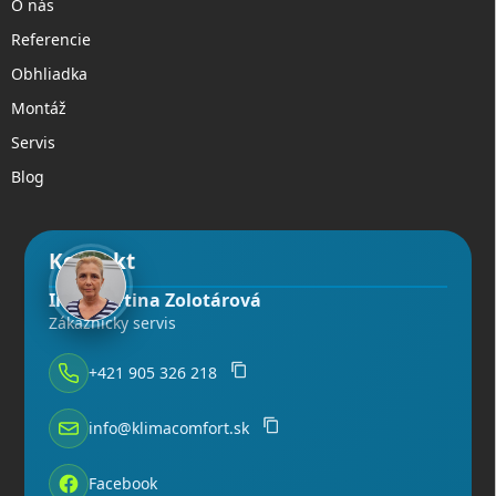
O nás
Referencie
Obhliadka
Montáž
Servis
Blog
Kontakt
Ing. Martina Zolotárová
Zákaznícky servis
+421 905 326 218
info@klimacomfort.sk
Facebook