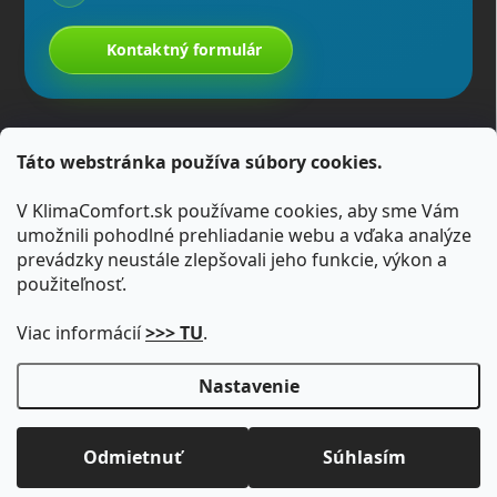
Kontaktný formulár
Táto webstránka používa súbory cookies.
V KlimaComfort.sk používame cookies, aby sme Vám
umožnili pohodlné prehliadanie webu a vďaka analýze
prevádzky neustále zlepšovali jeho funkcie, výkon a
použiteľnosť.
Viac informácií
>>> TU
.
Nastavenie
Copyright 2026
KlimaComfort.sk
. Všetky práva vyhradené.
Upraviť
nastavenie cookies
Odmietnuť
Súhlasím
Vytvoril Shoptet
Cenová ponuka
Zavolajte nám