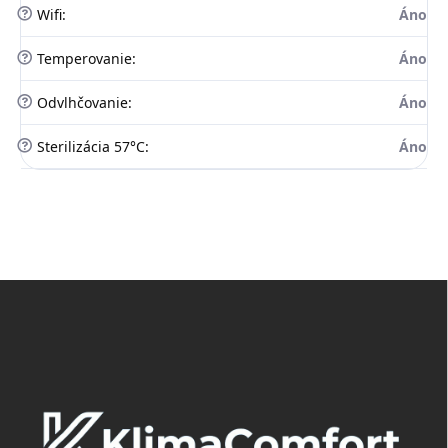
?
Wifi
:
Áno
?
Temperovanie
:
Áno
?
Odvlhčovanie
:
Áno
?
Sterilizácia 57°C
:
Áno
Z
á
p
ä
t
i
e