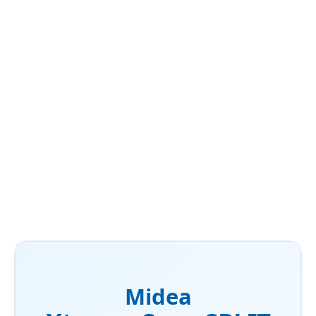
energetickou úsporou
Vysoko účinná Inverter Quatro technológia
Voliteľný Multi Function Boaed
DETAILNÉ INFORMÁCIE
OPÝTAŤ SA
Midea