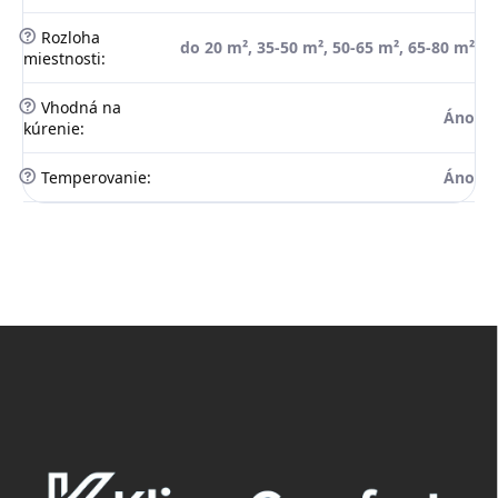
?
Rozloha
do 20 m², 35-50 m², 50-65 m², 65-80 m²
miestnosti
:
?
Vhodná na
Áno
kúrenie
:
?
Temperovanie
:
Áno
Z
á
p
ä
t
i
e