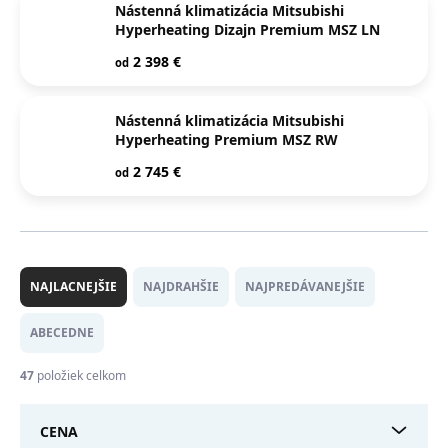
Nástenná klimatizácia Mitsubishi
Hyperheating Dizajn Premium MSZ LN
2 398 €
od
Nástenná klimatizácia Mitsubishi
Hyperheating Premium MSZ RW
2 745 €
od
R
a
NAJLACNEJŠIE
NAJDRAHŠIE
NAJPREDÁVANEJŠIE
d
e
ABECEDNE
n
i
47
položiek celkom
e
p
CENA
r