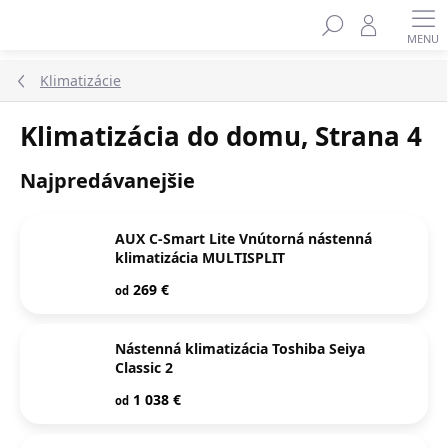
Prejsť
na
obsah
Klimatizácie
Klimatizácia do domu
, Strana 4
Najpredávanejšie
AUX C-Smart Lite Vnútorná nástenná
klimatizácia MULTISPLIT
269 €
od
Nástenná klimatizácia Toshiba Seiya
Classic 2
1 038 €
od