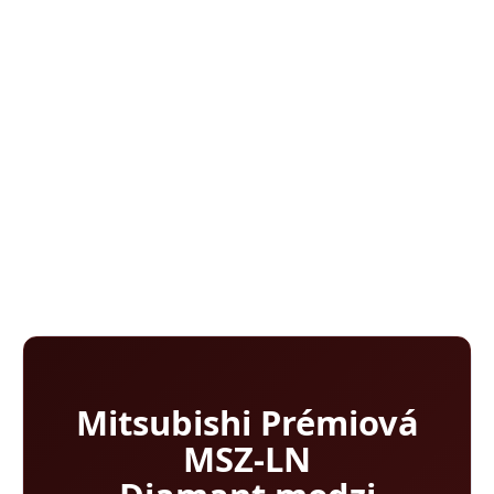
3D senzor na detekciu ľudí
Plazmový filter
Týždenný časovač
Energetická účinnosť A+++/A+++
DETAILNÉ INFORMÁCIE
OPÝTAŤ SA
Mitsubishi Prémiová
MSZ-LN