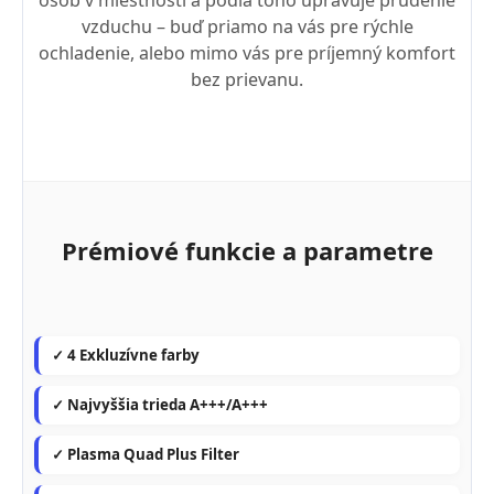
osôb v miestnosti a podľa toho upravuje prúdenie
vzduchu – buď priamo na vás pre rýchle
ochladenie, alebo mimo vás pre príjemný komfort
bez prievanu.
Prémiové funkcie a parametre
✓ 4 Exkluzívne farby
✓ Najvyššia trieda A+++/A+++
✓ Plasma Quad Plus Filter