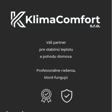
t
i
e
Váš partner
pre stabilnú teplotu
a pohodu domova.
Profesionálne riešenia,
ktoré fungujú