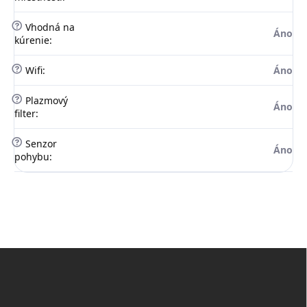
?
Vhodná na
Áno
kúrenie
:
?
Wifi
:
Áno
?
Plazmový
Áno
filter
:
?
Senzor
Áno
pohybu
:
Z
á
p
ä