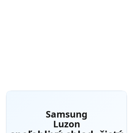
(aplikácia
SmartThings
)
ECO mode
DETAILNÉ INFORMÁCIE
OPÝTAŤ SA
Samsung
Luzon