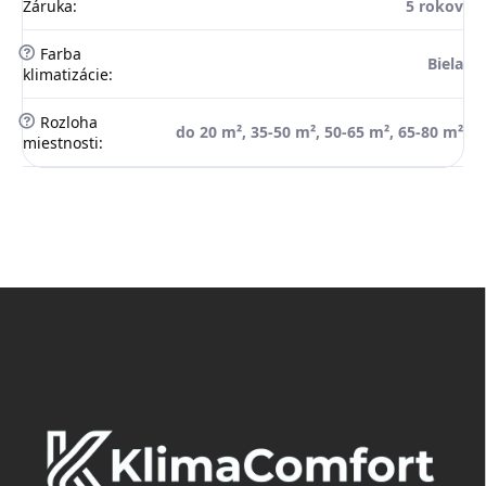
Záruka
:
5 rokov
?
Farba
Biela
klimatizácie
:
?
Rozloha
do 20 m², 35-50 m², 50-65 m², 65-80 m²
miestnosti
:
Z
á
p
ä
t
i
e