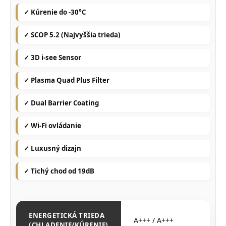
✓ Kúrenie do -30°C
✓ SCOP 5.2 (Najvyššia trieda)
✓ 3D i-see Sensor
✓ Plasma Quad Plus Filter
✓ Dual Barrier Coating
✓ Wi-Fi ovládanie
✓ Luxusný dizajn
✓ Tichý chod od 19dB
ENERGETICKÁ TRIEDA
A+++ / A+++
(CHLADENIE/KÚRENIE)