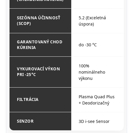
5.2 (Exceletná
SEZÓNNA ÚČINNOSŤ
(SCOP)
úspora)
GARANTOVANÝ CHOD
do -30 °C
KÚRENIA
100%
VYKUROVACÍ VÝKON
nominálneho
PRI -25°C
výkonu
Plasma Quad Plus
FILTRÁCIA
+ Deodorizačný
SENZOR
3D i-see Sensor