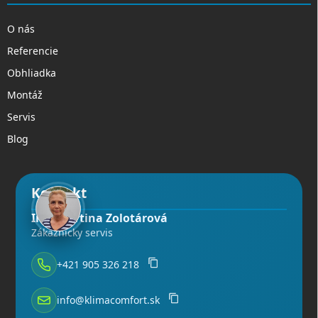
O nás
Referencie
Obhliadka
Montáž
Servis
Blog
Kontakt
Ing. Martina Zolotárová
Zákaznícky servis
+421 905 326 218
info@klimacomfort.sk