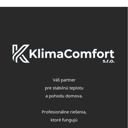
Z
á
p
ä
t
i
e
Váš partner
pre stabilnú teplotu
a pohodu domova.
Profesionálne riešenia,
ktoré fungujú