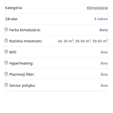
Kategória
:
Klimatizácie
Záruka
:
5 rokov
?
Farba klimatizácie
:
Biela
?
Rozloha miestnosti
:
do 20 m², 35-50 m², 50-65 m²
?
Wifi
:
Áno
?
Hyperheating
:
Áno
?
Plazmový filter
:
Áno
?
Senzor pohybu
:
Áno