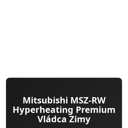
3D senzor na detekciu ľudí
Plazmový filter
Horizontálne a vertikálne lamely
Energetická účinnosť A+++/A+++
DETAILNÉ INFORMÁCIE
OPÝTAŤ SA
Mitsubishi MSZ-RW
Hyperheating Premium
Vládca Zimy