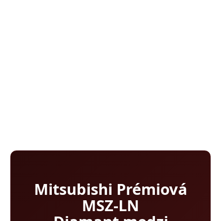
3D senzor na detekciu ľudí
Plazmový filter
Týždenný časovač
Energetická účinnosť A+++/A+++
DETAILNÉ INFORMÁCIE
OPÝTAŤ SA
Mitsubishi Prémiová
MSZ-LN