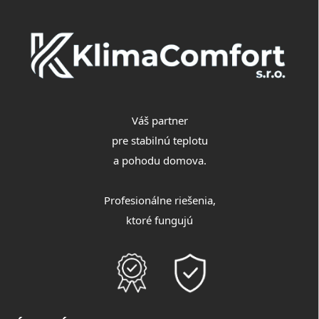
t
i
e
Váš partner
pre stabilnú teplotu
a pohodu domova.
Profesionálne riešenia,
ktoré fungujú