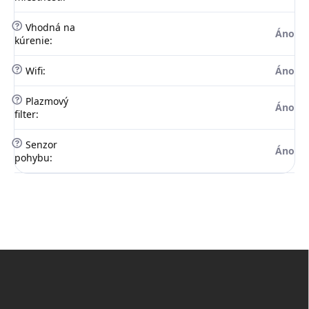
?
Vhodná na
Áno
kúrenie
:
?
Wifi
:
Áno
?
Plazmový
Áno
filter
:
?
Senzor
Áno
pohybu
:
Z
á
p
ä