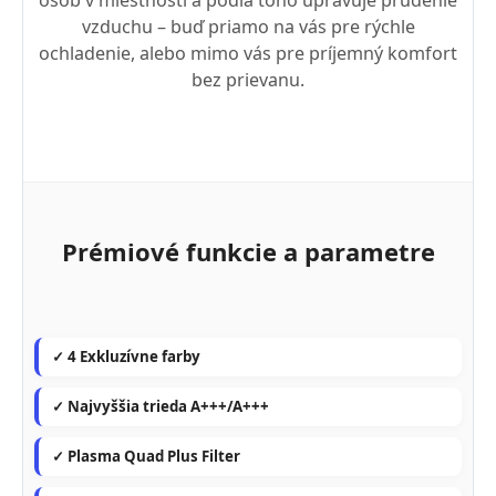
osôb v miestnosti a podľa toho upravuje prúdenie
vzduchu – buď priamo na vás pre rýchle
ochladenie, alebo mimo vás pre príjemný komfort
bez prievanu.
Prémiové funkcie a parametre
✓ 4 Exkluzívne farby
✓ Najvyššia trieda A+++/A+++
✓ Plasma Quad Plus Filter