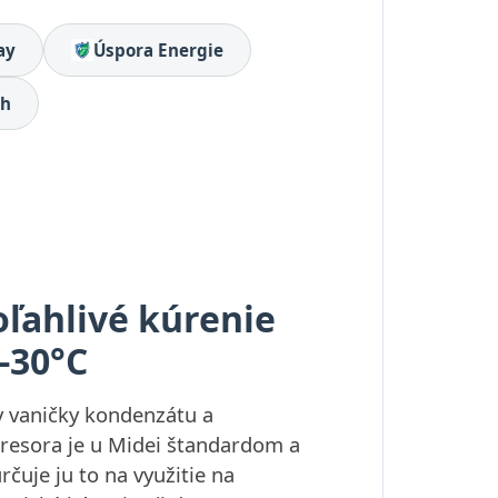
ay
Úspora Energie
ch
oľahlivé kúrenie
-30°C
 vaničky kondenzátu a
esora je u Midei štandardom a
rčuje ju to na využitie na