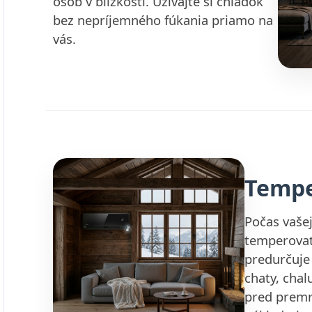
osôb v blízkosti. Užívajte si chládok
bez nepríjemného fúkania priamo na
vás.
Tempe
Počas vaše
temperovať 
predurčuje 
chaty, chal
pred premr