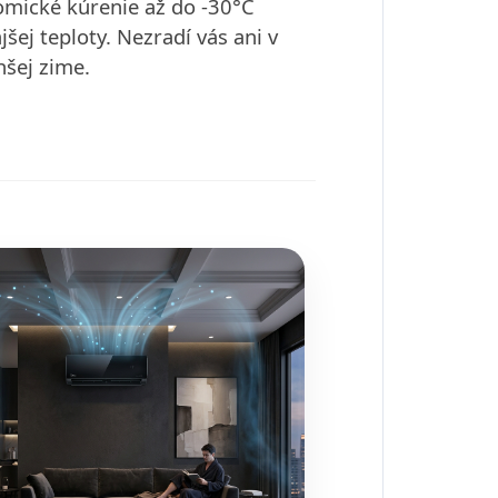
mické kúrenie až do -30°C
jšej teploty. Nezradí vás ani v
hšej zime.