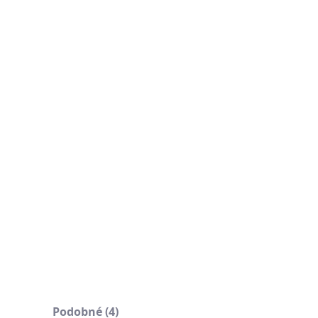
 režimom "ECO" pre Vás zabezpečí pohodu s
rgetickou úsporou
ysoko účinná Inverter Quatro technológia
oliteľný Multi Function Boaed
AILNÉ INFORMÁCIE
OPÝTAŤ SA
Podobné (4)