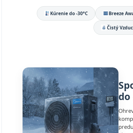
Kúrenie do -30°C
Breeze Aw
Čistý Vzdu
Sp
do 
Ohrev
kompr
predu