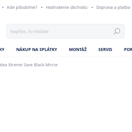
Kde pôsobíme?
Hodnotenie obchodu
Doprava a platba
KY
NÁKUP NA SPLÁTKY
MONTÁŽ
SERVIS
PO
dea Xtreme Save Black Mirror
ZNAČKA:
MIDEA
NOVINKA
o
Jedn
ZVO
cena
VÝ
KL