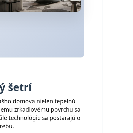
ý šetrí
vášho domova nielen tepelnú
rnemu zrkadlovému povrchu sa
čilé technológie sa postarajú o
rebu.