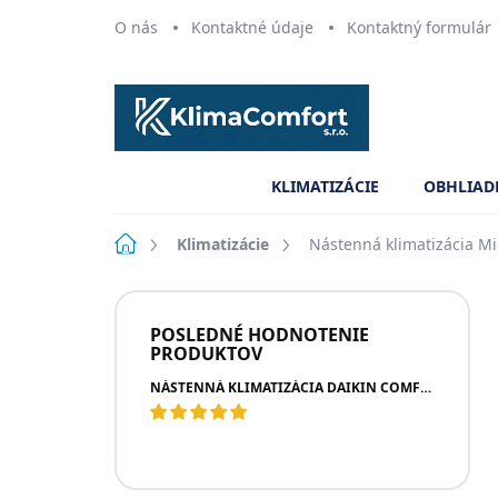
Prejsť
O nás
Kontaktné údaje
Kontaktný formulár
na
obsah
KLIMATIZÁCIE
OBHLIAD
Domov
Klimatizácie
Nástenná klimatizácia Mi
B
o
POSLEDNÉ HODNOTENIE
č
PRODUKTOV
n
NÁSTENNÁ KLIMATIZÁCIA DAIKIN COMFORA NEW
ý
p
a
n
e