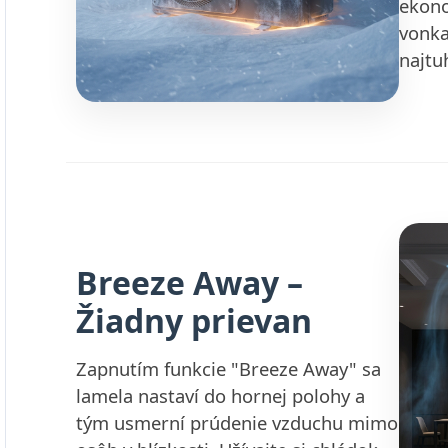
ekono
vonka
najtu
Breeze Away –
Žiadny prievan
Zapnutím funkcie "Breeze Away" sa
lamela nastaví do hornej polohy a
tým usmerní prúdenie vzduchu mimo