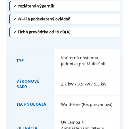
✓ Pozlátený výparník
✓ Wi-Fi a podsvietený ovládač
✓ Tichá prevádzka od 19 dB(A)
Vnútorná nástenná
TYP
jednotka pre Multi-Split
VÝKONOVÉ
2.7 kW / 3.5 kW / 5.3 kW
RADY
TECHNOLÓGIA
Wind-Fine (Bezprievanová)
UV Lampa +
FILTRÁCIA
Antibakteriálny filter +