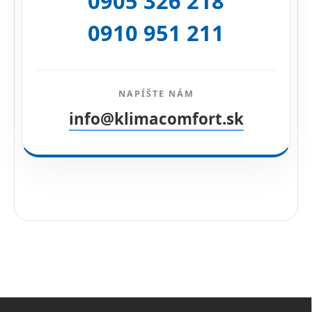
0905 326 218
0910 951 211
NAPÍŠTE NÁM
info@klimacomfort.sk
Z