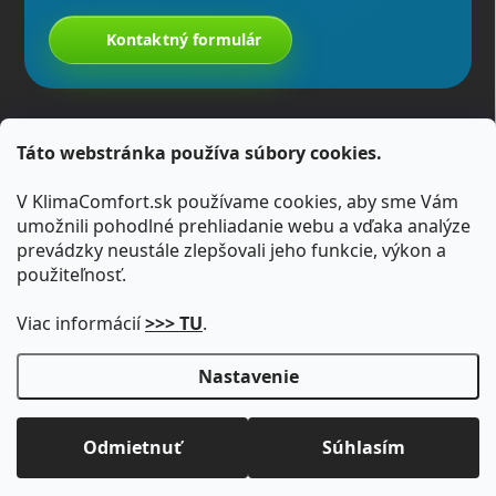
Kontaktný formulár
Táto webstránka používa súbory cookies.
V KlimaComfort.sk používame cookies, aby sme Vám
umožnili pohodlné prehliadanie webu a vďaka analýze
prevádzky neustále zlepšovali jeho funkcie, výkon a
použiteľnosť.
Viac informácií
>>> TU
.
Nastavenie
Copyright 2026
KlimaComfort.sk
. Všetky práva vyhradené.
Upraviť
nastavenie cookies
Odmietnuť
Súhlasím
Vytvoril Shoptet
Cenová ponuka
Zavolajte nám