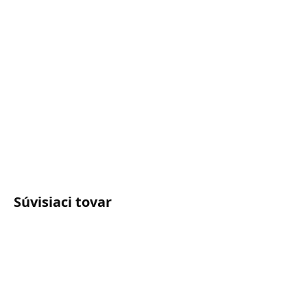
Sterilizácia vzduchu pri 57°C
Vykurovanie do -22°C
DETAILNÉ INFORMÁCIE
OPÝTAŤ SA
Súvisiaci tovar