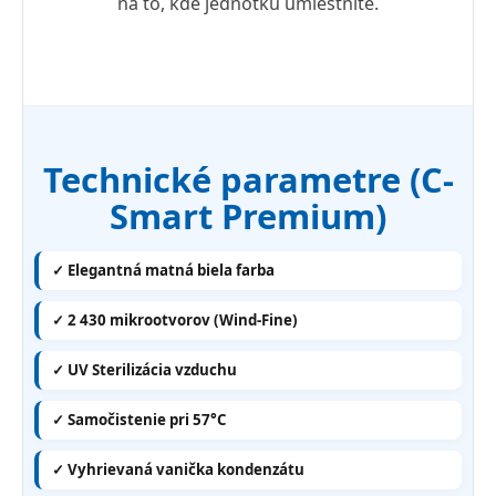
na to, kde jednotku umiestnite.
Technické parametre (C-
Smart Premium)
✓ Elegantná matná biela farba
✓ 2 430 mikrootvorov (Wind-Fine)
✓ UV Sterilizácia vzduchu
✓ Samočistenie pri 57°C
✓ Vyhrievaná vanička kondenzátu