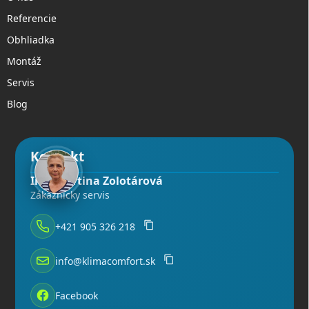
Referencie
Obhliadka
Montáž
Servis
Blog
Kontakt
Ing. Martina Zolotárová
Zákaznícky servis
+421 905 326 218
info@klimacomfort.sk
Facebook