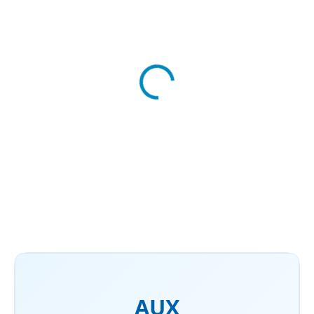
AUX - Vonkajšia
jednotka MULTISPLIT
824 €
od
Detail
Vonkajšia jednotka Multisplitu
Vysokokvalitný kompresor
Inventorová technológia
Antikorózny kryt Vykurovacie
teleso odkvapkávacej vaničky ...
AUX