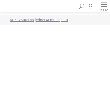
Prejsť
na
obsah
AUX -Vnútorná jednotka multisplitu
ZNAČKA:
AUX