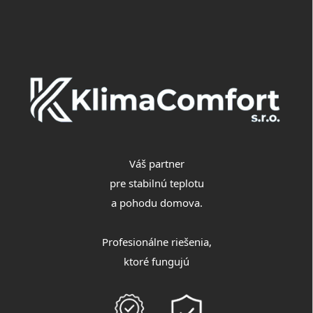
á
p
ä
t
i
e
Váš partner
pre stabilnú teplotu
a pohodu domova.
Profesionálne riešenia,
ktoré fungujú