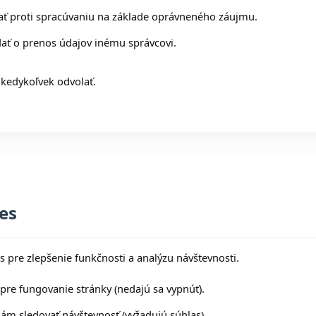
ť proti spracúvaniu na základe oprávneného záujmu.
ať o prenos údajov inému správcovi.
kedykoľvek odvolať.
es
 pre zlepšenie funkčnosti a analýzu návštevnosti.
re fungovanie stránky (nedajú sa vypnúť).
m sledovať návštevnosť (vyžadujú súhlas).