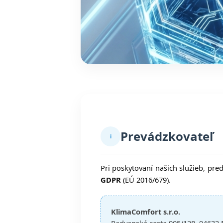
Prevádzkovateľ
ℹ
Pri poskytovaní našich služieb, pr
GDPR
(EÚ 2016/679).
KlimaComfort s.r.o.