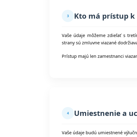
Kto má prístup 
3
Vaše údaje môžeme zdieľať s tretím
strany sú zmluvne viazané dodržiav
Prístup majú len zamestnanci viazan
Umiestnenie a u
4
Vaše údaje budú umiestnené výlučn