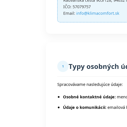
Radvanská cesta 905/128, 94632
IČO: 57079757
Email:
info@klimacomfort.sk
Typy osobných ú
1
Spracovávame nasledujúce údaje:
Osobné kontaktné údaje:
meno,
Údaje o komunikácii:
emailová 