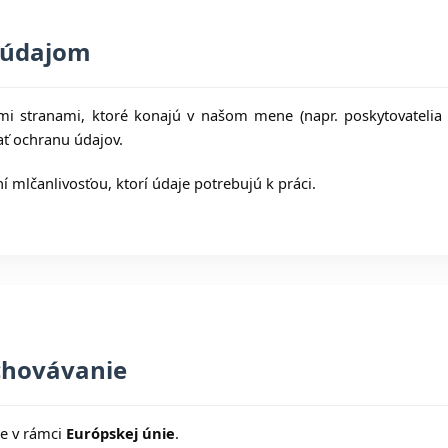
k údajom
i stranami, ktoré konajú v našom mene (napr. poskytovatelia IT 
ať ochranu údajov.
í mlčanlivosťou, ktorí údaje potrebujú k práci.
chovávanie
e v rámci
Európskej únie
.